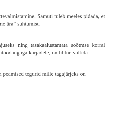
ttevalmistamine. Samuti tuleb meeles pidada, et
me ära” suhtumist.
hjuseks ning tasakaalustamata söötmse korral
atoodanguga karjadele, on lihtne vältida.
n peamised tegurid mille tagajärjeks on