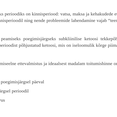
ks perioodiks on kinnisperiood: vatsa, maksa ja kehakudede e
kinnisperioodil ning nende probleemide lahendamine vajab “tee
eamiseks poegimisjärgseks subkliinilise ketoosi tekkepõ
perioodist põhjustatud ketoosi, mis on iseloomulik kõrge piim
imiseelne ettevalmistus ja ideaalsest madalam toitumishinne o
poegimisjärgsel päeval
rgsel perioodil
vus