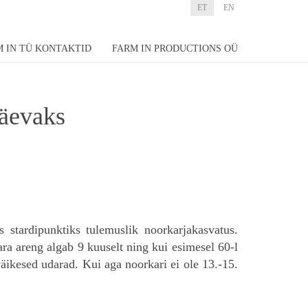
ET
EN
M IN TÜ KONTAKTID
FARM IN PRODUCTIONS OÜ
äevaks
 stardipunktiks tulemuslik noorkarjakasvatus.
ra areng algab 9 kuuselt ning kui esimesel 60-l
väikesed udarad. Kui aga noorkari ei ole 13.-15.