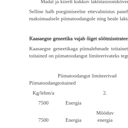
Madal ja kiirelt kukkuv laktstasioonikõve
Selline halb poegimiseelne ettevalmistus pan
maksimaalsele piimatoodangule ning heale lakt
Kaasaegne geneetika vajab õiget söötmisstratee
Kaasaegse geneetikaga piimalehmade toitainet
toitained on piimatoodangut limiteerivateks teg
Piimatoodangut limiteerivad
Piimatoodang
toitained
Kg/lehm/a
2.
7500
Energia
Mööduv
7500
Energia
energia