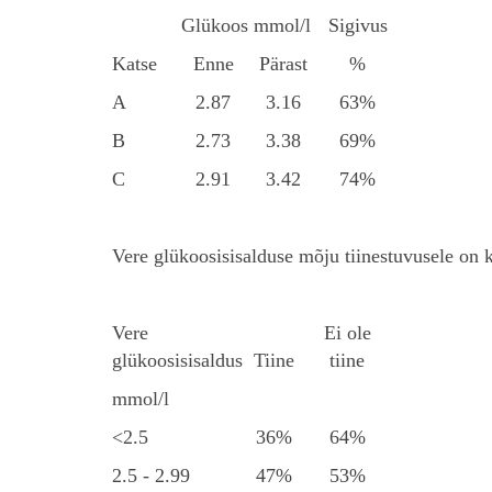
Glükoos mmol/l
Sigivus
Katse
Enne
Pärast
%
A
2.87
3.16
63%
B
2.73
3.38
69%
C
2.91
3.42
74%
Vere glükoosisisalduse mõju tiinestuvusele on ko
Vere
Ei ole
glükoosisisaldus
Tiine
tiine
mmol/l
<2.5
36%
64%
2.5 - 2.99
47%
53%