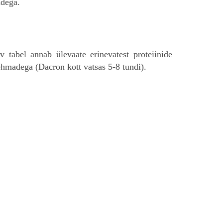
adega.
v tabel annab ülevaate erinevatest proteiinide
 lehmadega (Dacron kott vatsas 5-8 tundi).