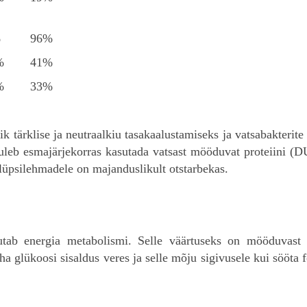
%
96%
%
41%
%
33%
 tärklise ja neutraalkiu tasakaalustamiseks ja vatsabakterite
uleb esmajärjekorras kasutada vatsast mööduvat proteiini (D
lüpsilehmadele on majanduslikult otstarbekas.
ab energia metabolismi. Selle väärtuseks on mööduvast p
äha glükoosi sisaldus veres ja selle mõju sigivusele kui sööta