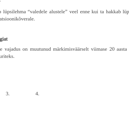
r
eb lüpsilehma “valedele alustele” veel enne kui ta hakkab l
atsioonikõverale.
giat
e vajadus on muutunud märkimisväärselt viimase 20 aasta j
uriteks.
3.
4.