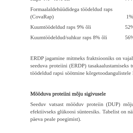
Formaalaldehüüdidega töödeldud raps
(CovaRap)
1
Kuumtöödeldud raps 9% õli
52
Kuumtöödeldud/suhkur raps 8% õli
56
ERDP jagamine mitmeks fraktsiooniks on vajalik
seeduva proteiini (ERDP) tasakaalustamiseks t
töödeldud rapsi söötmine kõrgetoodangulistele 
Mööduva proteiini mõju sigivusele
Seeduv vatsast mööduv proteiin (DUP) mõjut
efektiivseks glükoosi sünteesiks. Tabelist on n
päeva peale poegimist).