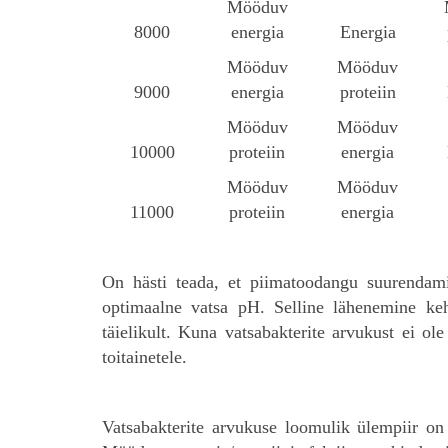
Mööduv
8000
energia
Energia
Mööduv
Mööduv
9000
energia
proteiin
Mööduv
Mööduv
10000
proteiin
energia
Mööduv
Mööduv
11000
proteiin
energia
On hästi teada, et piimatoodangu suurendamis
optimaalne vatsa pH. Selline lähenemine ke
täielikult. Kuna vatsabakterite arvukust ei o
toitainetele.
Vatsabakterite arvukuse loomulik ülempiir on 