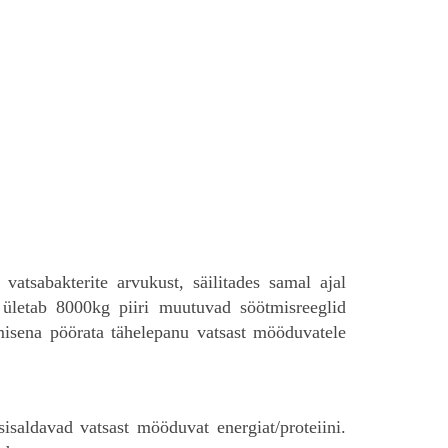
atsabakterite arvukust, säilitades samal ajal
ületab 8000kg piiri muutuvad söötmisreeglid
gmisena pöörata tähelepanu vatsast mööduvatele
isaldavad vatsast mööduvat energiat/proteiini.