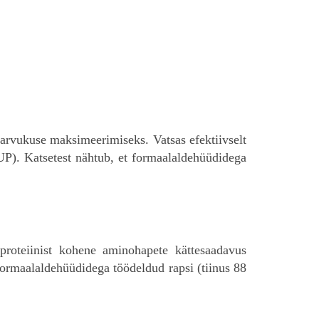
 arvukuse maksimeerimiseks. Vatsas efektiivselt
UP). Katsetest nähtub, et formaalaldehüüdidega
roteiinist kohene aminohapete kättesaadavus
 formaalaldehüüdidega töödeldud rapsi (tiinus 88