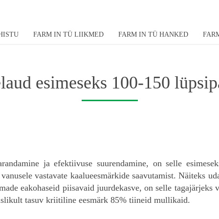
HISTU
FARM IN TÜ LIIKMED
FARM IN TÜ HANKED
FAR
laud esimeseks 100-150 lüpsip
andamine ja efektiivuse suurendamine, on selle esimeseks
vanusele vastavate kaalueesmärkide saavutamist. Näiteks uda
omade eakohaseid piisavaid juurdekasve, on selle tagajärjeks 
likult tasuv kriitiline eesmärk 85% tiineid mullikaid.