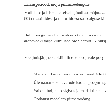
Kinnisperioodi mõju piimatoodangule
Mullikate ja lehmade teiseks jõudlust mõjutava
80% mastiitidest ja mertriitidest saab alguse 
Halb poegimiseelne maksa ettevalmistus on p
arenevadki välja kliinilised probleemid. Kinnis
Poegimisjärgne subkliiniline ketoos, vale poeg
Madalam kuivainesöömus esimesel 40-60 
Ülemäärane kehavarude kaotus poegimisjä
Vaikne ind, halb sigivus ja madal tiinestu
Oodatust madalam piimatoodang