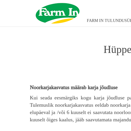
FARM IN TULUNDUSÜ
Hüppe
Noorkarjakasvatus määrab karja jõudluse
Kui seada eesmärgiks kogu karja jõudluse par
Tulemuslik noorkarjakasvatus eeldab noorkarja 
elupäeval ja /või 6 kuuselt ei saavutata noorlo
kuuselt õiges kaalus, jääb saavutamata majandus