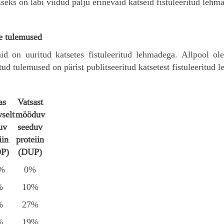
eks on läbi viidud palju erinevaid katseid fistuleeritud lehm
te tulemused
aid on uuritud katsetes fistuleeritud lehmadega. Allpool ole
tud tulemused on pärist publitseeritud katsetest fistuleeritud
as
Vatsast
vselt
mööduv
uv
seeduv
iin
proteiin
P)
(DUP)
%
0%
%
10%
%
27%
%
19%