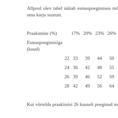
Allpool olev tabel näitab esmaspoegimisea mõ
oma karja suurust.
Praakimine (%)
17%
20%
23%
26%
Esmaspoegimisiga
(kuud)
22
33
39
44
50
24
36
42
48
55
26
39
46
52
59
28
42
49
56
64
Kui võrrelda praakimisi 26 kuuselt poeginud mu