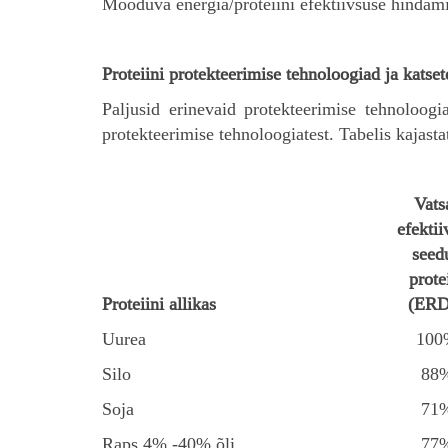
Mööduva energia/proteiini efektiivsuse hindamis
Proteiini protekteerimise tehnoloogiad ja katse
Paljusid erinevaid protekteerimise tehnoloogi
protekteerimise tehnoloogiatest. Tabelis kajasta
Vats
efektii
seed
prote
Proteiini allikas
(ERD
Uurea
100
Silo
88
Soja
71
Raps 4% -40% õli
77