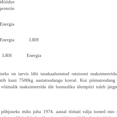
Mööduv
proteiin
Energia
Energia
LRH
LRH
Energia
eks on tarvis läbi tasakaalustatud ratsiooni maksimeerida v
htib kuni 7500kg aastatoodangu korral. Kui piimatoodang 
le võimalik maksimeerida üle loomuliku ülempiiri tuleb jär
põhjuseks miks juba 1974. aastal töötati välja tooted mis s