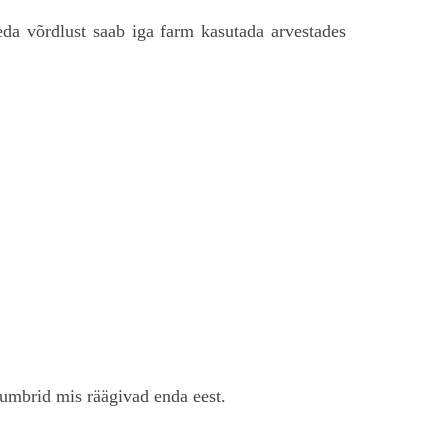
da võrdlust saab iga farm kasutada arvestades
numbrid mis räägivad enda eest.