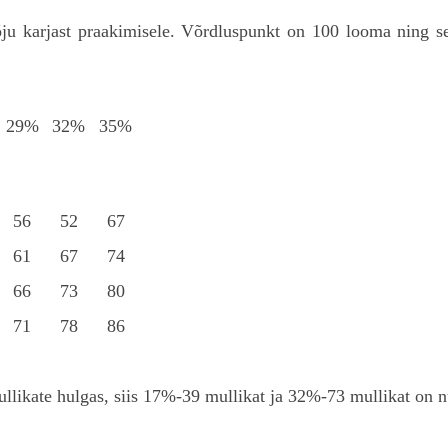
ju karjast praakimisele. Võrdluspunkt on 100 looma ning se
29%
32%
35%
56
52
67
61
67
74
66
73
80
71
78
86
llikate hulgas, siis 17%-39 mullikat ja 32%-73 mullikat on 