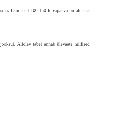
üpsma. Esimesed 100-150 lüpsipäeva on aluseks
ooksul. Allolev tabel annab ülevaate millised